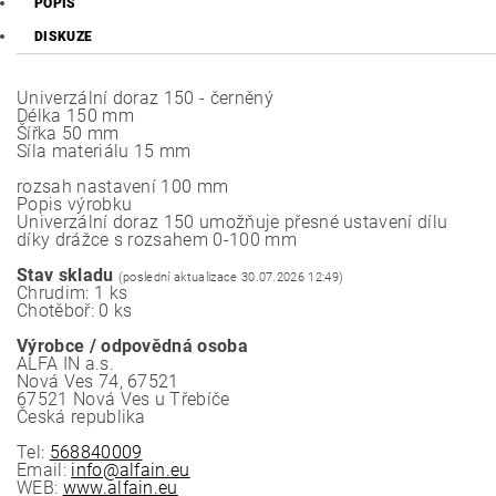
POPIS
DISKUZE
Univerzální doraz 150 - černěný
Délka 150 mm
Šířka 50 mm
Síla materiálu 15 mm
rozsah nastavení 100 mm
Popis výrobku
Univerzální doraz 150 umožňuje přesné ustavení dílu
díky drážce s rozsahem 0-100 mm
Stav skladu
(poslední aktualizace 30.07.2026 12:49)
Chrudim: 1 ks
Chotěboř: 0 ks
Výrobce / odpovědná osoba
ALFA IN a.s.
Nová Ves 74, 67521
67521 Nová Ves u Třebíče
Česká republika
Tel:
568840009
Email:
info@alfain.eu
WEB:
www.alfain.eu