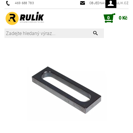
469 688 783
OBJEDNAVKY@RULIK.CZ
0
0 Kč