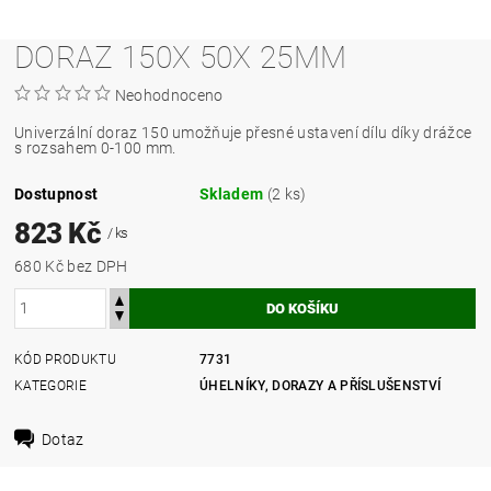
DORAZ 150X 50X 25MM
Neohodnoceno
Univerzální doraz 150 umožňuje přesné ustavení dílu díky drážce
s rozsahem 0-100 mm.
Dostupnost
Skladem
(2 ks)
823 Kč
/ ks
680 Kč bez DPH
KÓD PRODUKTU
7731
KATEGORIE
ÚHELNÍKY, DORAZY A PŘÍSLUŠENSTVÍ
Dotaz