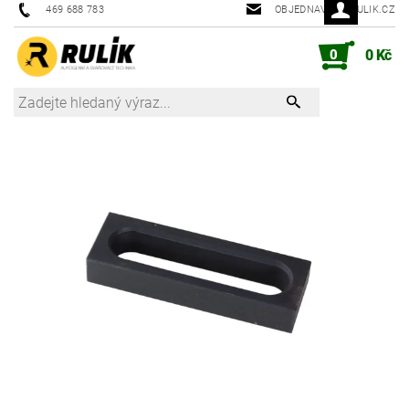
469 688 783
OBJEDNAVKY@RULIK.CZ
0
0 Kč