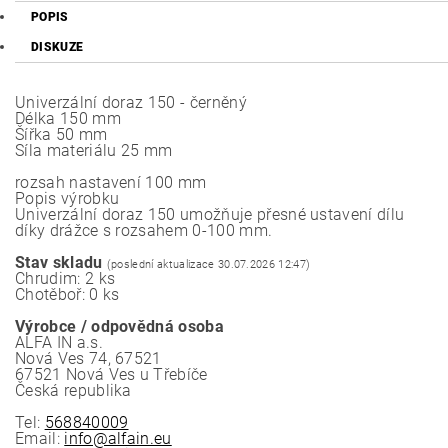
POPIS
DISKUZE
Univerzální doraz 150 - černěný
Délka 150 mm
Šířka 50 mm
Síla materiálu 25 mm
rozsah nastavení 100 mm
Popis výrobku
Univerzální doraz 150 umožňuje přesné ustavení dílu
díky drážce s rozsahem 0-100 mm.
Stav skladu
(poslední aktualizace 30.07.2026 12:47)
Chrudim: 2 ks
Chotěboř: 0 ks
Výrobce / odpovědná osoba
ALFA IN a.s.
Nová Ves 74, 67521
67521 Nová Ves u Třebíče
Česká republika
Tel:
568840009
Email:
info@alfain.eu