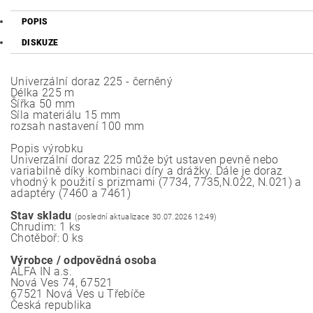
POPIS
DISKUZE
Univerzální doraz 225 - černěný
Délka 225 m
Šířka 50 mm
Síla materiálu 15 mm
rozsah nastavení 100 mm
Popis výrobku
Univerzální doraz 225 může být ustaven pevně nebo
variabilně díky kombinaci díry a drážky. Dále je doraz
vhodný k použití s prizmami (7734, 7735,N.022, N.021) a
adaptéry (7460 a 7461)
Stav skladu
(poslední aktualizace 30.07.2026 12:49)
Chrudim: 1 ks
Chotěboř: 0 ks
Výrobce / odpovědná osoba
ALFA IN a.s.
Nová Ves 74, 67521
67521 Nová Ves u Třebíče
Česká republika