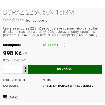
DORAZ 225X 50X 15MM
Neohodnoceno
Univerzální doraz 225 může být ustaven pevně nebo variabilně
díky kombinaci díry a drážky. Dále je doraz vhodný k použití s
prizmami (7734, 7735,N.022, N.021) a adaptéry (7460 a 7461)
Dostupnost
Skladem
(1 ks)
998 Kč
/ ks
825 Kč bez DPH
KÓD PRODUKTU
N.005
KATEGORIE
ÚHELNÍKY, DORAZY A PŘÍSLUŠENSTVÍ
Dotaz