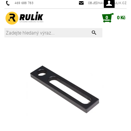
469 688 783
OBJEDNAVKY@RULIK.CZ
0
0 Kč