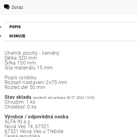
Dotaz
POPIS
DISKUZE
Úhelník plochý - černěný
Délka 320 mm
Šířka 150 mm
Síla materiálu 15 mm
Popis výrobku
Rozsah nastavení 2x75 mm
Rozteč děr 50 mm
Stav skladu
(poslední aktualizace 30.07.2026 12:49)
Chrudim: 1 ks
Chotěboř: 0 ks
Výrobce / odpovědná osoba
ALFA IN a.s.
Nová Ves 74, 67521
67521 Nová Ves u Třebíče
Česká republika