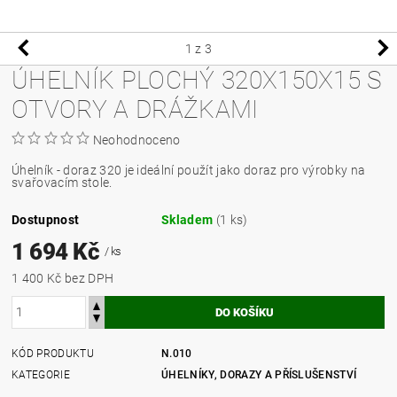
1
z 3
ÚHELNÍK PLOCHÝ 320X150X15 S
OTVORY A DRÁŽKAMI
Neohodnoceno
Úhelník - doraz 320 je ideální použít jako doraz pro výrobky na
svařovacím stole.
Dostupnost
Skladem
(1 ks)
1 694 Kč
/ ks
1 400 Kč bez DPH
KÓD PRODUKTU
N.010
KATEGORIE
ÚHELNÍKY, DORAZY A PŘÍSLUŠENSTVÍ