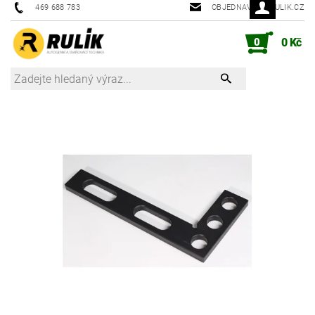
469 688 783
OBJEDNAVKY@RULIK.CZ
0
0 Kč