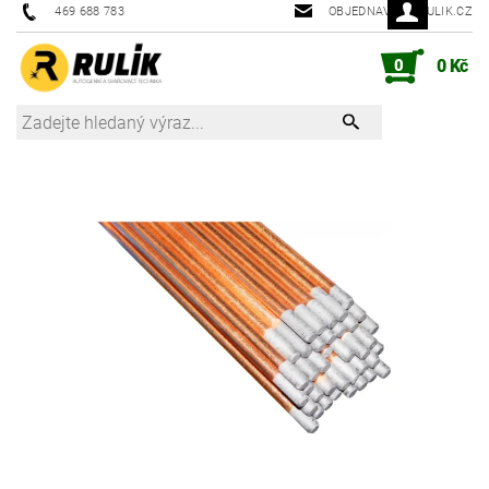
469 688 783
OBJEDNAVKY@RULIK.CZ
0
0 Kč