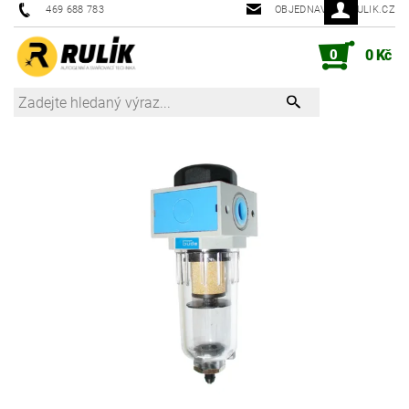
469 688 783
OBJEDNAVKY@RULIK.CZ
0
0 Kč