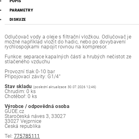
POPIS
PARAMETRY
DISKUZE
Odlučovač vody a oleje s filtrační vložkou. Odlučovač je
možné například vložit do hadic, nebo po dovybavení
rychlospojkami napojit rovnou na kompresor.
Funkce: separace kapalných částí a hrubých nečistot ze
stlačeného vzduchu
Provozní tlak 0-10 bar
Připojovací závity: G1/4"
Stav skladu
(poslední aktualizace 30.07.2026 12:46)
Chrudim: 0 ks
Chotěboř: 0 ks
Výrobce / odpovědná osoba
GUDE.cz
Staročeská náves 3, 33027
33027 Vejprnice
Česká republika
Tel:
775785111