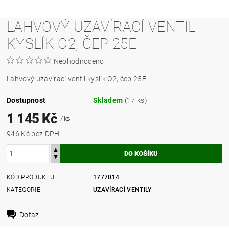
LAHVOVÝ UZAVÍRACÍ VENTIL
KYSLÍK O2, ČEP 25E
Neohodnoceno
Lahvový uzavírací ventil kyslík O2, čep 25E
Dostupnost
Skladem
(17 ks)
1 145 Kč
/ ks
946 Kč bez DPH
KÓD PRODUKTU
1777014
KATEGORIE
UZAVÍRACÍ VENTILY
Dotaz