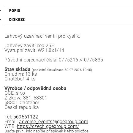
POPIS
DISKUZE
Lahvový uzavírací ventil pro kyslík.
Lahvový závit: čep 25E
Výstupní závit: W21.8x1/14
Původní objednací čísla: 0775216 // 0775835
Stav skladu
(poslední aktualizace 30.07.2026 12:45)
Chrudim: 13 ks
Chotěboř: 4 ks
Výrobce / odpovědná osoba
GCE, s.r.o
Žižkova 381, 58301
58301 Chotěboř
Česká republika
Tel:
569661122
Email:
adverse_events@gcegroup.com
WEB:
https://czech.gcegroup.com/
Buďte první, kdo napíše příspěvek k této položce.