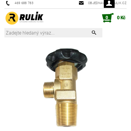
469 688 783
OBJEDNAVKY@RULIK.CZ
0
0 Kč