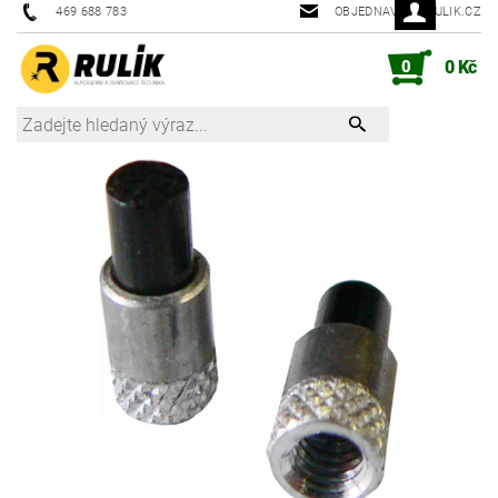
469 688 783
OBJEDNAVKY@RULIK.CZ
0
0 Kč