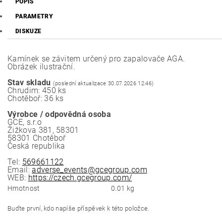
POPIS
PARAMETRY
DISKUZE
Kamínek se závitem určený pro zapalovače AGA.
Obrázek ilustrační.
Stav skladu
(poslední aktualizace 30.07.2026 12:46)
Chrudim: 450 ks
Chotěboř: 36 ks
Výrobce / odpovědná osoba
GCE, s.r.o
Žižkova 381, 58301
58301 Chotěboř
Česká republika
Tel:
569661122
Email:
adverse_events@gcegroup.com
WEB:
https://czech.gcegroup.com/
Hmotnost
0.01 kg
Buďte první, kdo napíše příspěvek k této položce.