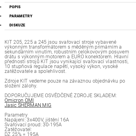
POPIS
PARAMETRY
DISKUZE
KIT 205, 225 a 245 jsou svařovací stroje vybavené
výkonným transformátorem s měděným primárním a
sekundárním vinutím, robustním celokovovým posuvem
drátu s výkonným motorem a EURO konektorem. Hlavní
přednosti strojů KIT jsou vynikající svařovací vlastnosti,
10 stupňová regulace napětí, vysoký výkon, vysoké
zatěžovatele a spolehlivost.
Zdroje KIT vedeme pouze na závaznou objednávku po
složení zálohy.
DOPORUČUJEME OSVĚDČENÉ ZDROJE SKLADEM:
Omicron OMI
Jasic SHERMAN MIG
Parametry
Napájení: 3x400V, jištění 16A
Svařovací proud: 30-195A
Zatěžovatel:
DZ 25% = 195A