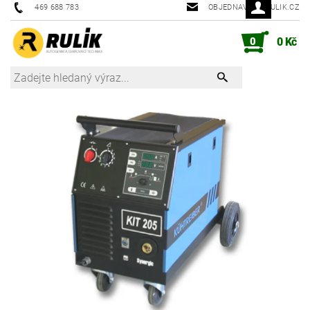
469 688 783
OBJEDNAVKY@RULIK.CZ
0
0 Kč