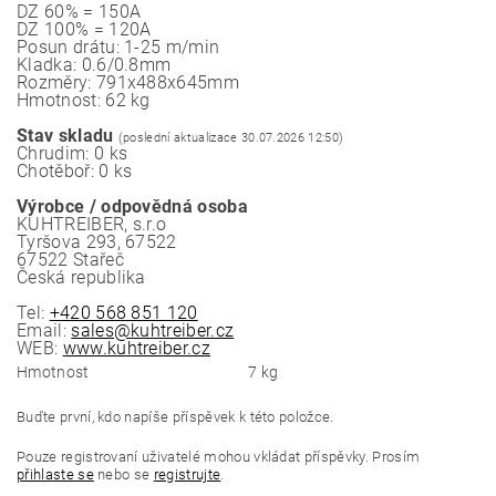
DZ 60% = 150A
DZ 100% = 120A
Posun drátu: 1-25 m/min
Kladka: 0.6/0.8mm
Rozměry: 791x488x645mm
Hmotnost: 62 kg
Stav skladu
(poslední aktualizace 30.07.2026 12:50)
Chrudim: 0 ks
Chotěboř: 0 ks
Výrobce / odpovědná osoba
KUHTREIBER, s.r.o
Tyršova 293, 67522
67522 Stařeč
Česká republika
Tel:
+420 568 851 120
Email:
sales@kuhtreiber.cz
WEB:
www.kuhtreiber.cz
Hmotnost
7 kg
Buďte první, kdo napíše příspěvek k této položce.
Pouze registrovaní uživatelé mohou vkládat příspěvky. Prosím
přihlaste se
nebo se
registrujte
.