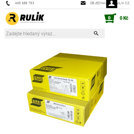
469 688 783
OBJEDNAVKY@RULIK.CZ
0
0 Kč