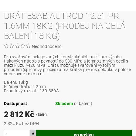
DRÁT ESAB AUTROD 12.51 PR.
1.6MM 18KG (PRODEJ NA CELÁ
BALENÍ 18 KG)
Neohodnoceno
Pro svařování nelegovaných konstrukčních ocelí, pro výrobu
tlakových nádob s pevností do 530 MPa a jemnozrnných ocelí s
mezí kluzu >420 MPa. Drát umožňuje svařování vysokým
proudem (sprchový proces) a má krátký přenos oblouku v poloze
vodorovné i mimo ni.
Balení: 18kg
Průměr drátu: 1.2mm
Proudový rozsah: 130-380A
Dostupnost
Skladem
(2 balení)
2 812 Kč
/ balení
2 324 Kč bez DPH