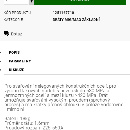
KÓD PRODUKTU
1251167710
KATEGORIE
DRÁTY MIG/MAG ZÁKLADNÍ
Dotaz
POPIS
PARAMETRY
DISKUZE
Pro svařování nelegovaných konstrukčních ocelí, pro
výrobu tlakových nádob s pevností do 530 MPa a
jemnozrnných ocelí s mezí kluzu >420 MPa. Drát
umožňuje svařování vysokým proudem (sprchový
proces) a má krátký přenos oblouku v poloze vodorovné
i mimo ni.
Balení: 18kg
Průměr drátu: 1.6mm
Proudový rozsah: 225-550A